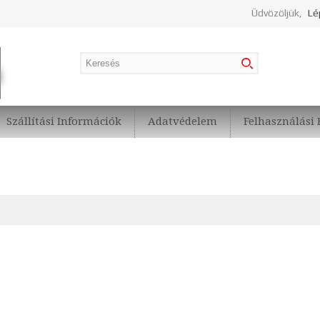
Üdvözöljük,
Lé
Szállítási Információk
Adatvédelem
Felhasználási 