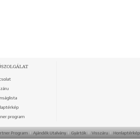
ŐSZOLGÁLAT
csolat
száru
nságlista
laptérkép
tner program
rtner Program
Ajándék Utalvány
Gyártók
Visszáru
Honlaptérkép