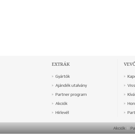
EXTRÁK
VEV
Gyártók
Kap
Ajándék utalvány
Vis
Partner program
Kívá
Akciók
Hon
Hírlevél
Par
Akciók
Pa