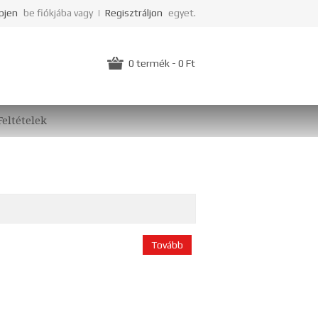
pjen
be fiókjába vagy
Regisztráljon
egyet.
0 termék - 0 Ft
Feltételek
Tovább